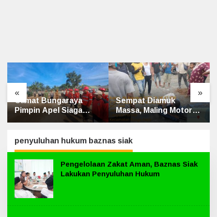
«
»
a
Sempat Diamuk
Penghulu Kampung
a
Massa, Maling Motor
Jatibaru Gelar Medias
nergi
Ditangkap di Jalan
Dua Warga Srimersin
haan
Lintas Siak-Pakning
Satu Pihak Tak Hadir
penyuluhan hukum baznas siak
Pengelolaan Zakat Aman, Baznas Siak
Lakukan Penyuluhan Hukum