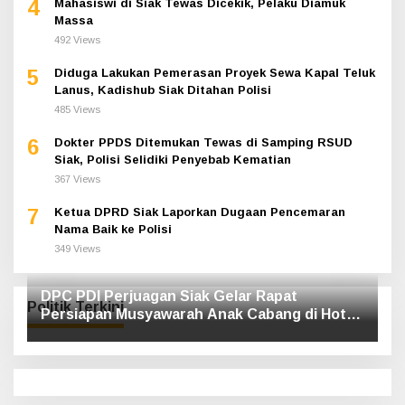
4
Mahasiswi di Siak Tewas Dicekik, Pelaku Diamuk
Massa
492 Views
5
Diduga Lakukan Pemerasan Proyek Sewa Kapal Teluk
Lanus, Kadishub Siak Ditahan Polisi
485 Views
6
Dokter PPDS Ditemukan Tewas di Samping RSUD
Siak, Polisi Selidiki Penyebab Kematian
367 Views
7
Ketua DPRD Siak Laporkan Dugaan Pencemaran
Nama Baik ke Polisi
349 Views
DPC PDI Perjuagan Siak Gelar Rapat
Politik Terkini
Persiapan Musyawarah Anak Cabang di Hotel
Luxe