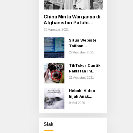
China Minta Warganya di
Afghanistan Patuhi
Aturan Taliban Termasuk
25 Agustus 2021
Cara Berpakaian
Situs Website
Taliban
Dilaporkan
22 Agustus 2021
Hilang di
Internet
TikToker Cantik
Pakistan Ini
Diserang
21 Agustus 2021
Ratusan Pria
Secara Seksual
Heboh! Video
saat Syuting
Injak Anak
Kucing sampai
9 Mei 2020
Mati, Polisi Buru
Pelaku
Siak