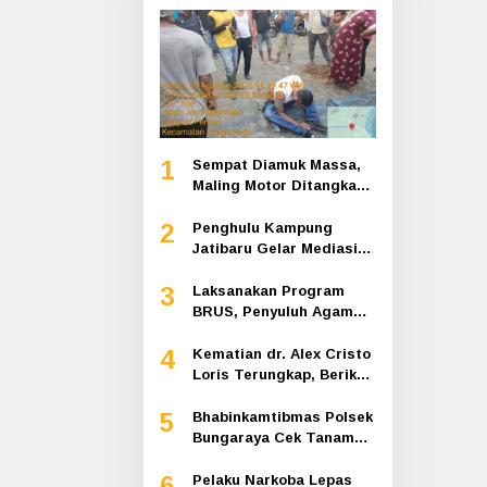
1
Sempat Diamuk Massa,
Maling Motor Ditangkap
di Jalan Lintas Siak-
2
Pakning
Penghulu Kampung
Jatibaru Gelar Mediasi
Dua Warga Srimersing,
3
Satu Pihak Tak Hadir
Laksanakan Program
BRUS, Penyuluh Agama
Islam Sungai Apit
4
Gandeng SMAN 1
Kematian dr. Alex Cristo
Loris Terungkap, Berikut
Kesimpulan Polres Siak
5
Bhabinkamtibmas Polsek
Bungaraya Cek Tanaman
Jagung Program
6
Pekarangan Pangan
Pelaku Narkoba Lepas