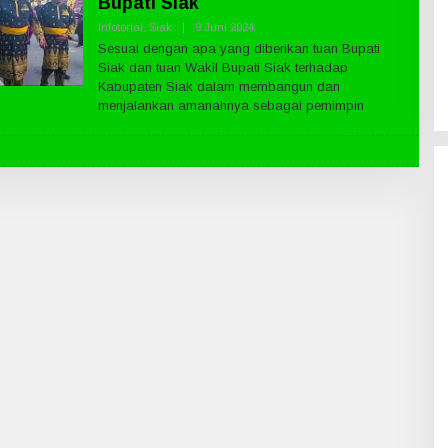
Bupati Siak
Infotorial
,
Siak
|
9 Juni 2024
O
L
Sesuai dengan apa yang diberikan tuan Bupati
E
Siak dan tuan Wakil Bupati Siak terhadap
H
P
Kabupaten Siak dalam membangun dan
U
menjalankan amanahnya sebagai pemimpin
B
L
I
K
N
E
W
S
.
C
O
M