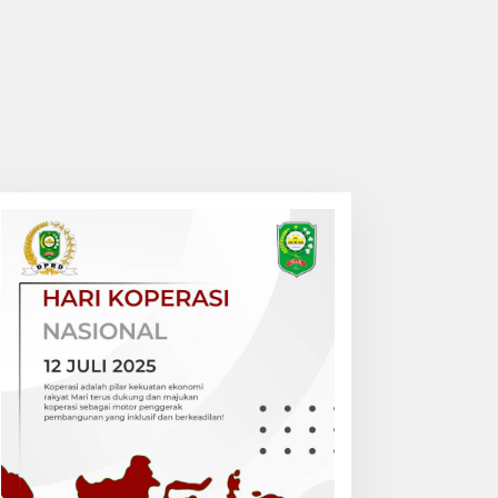
empat Diamuk Massa,
Penghulu Kampung
aling Motor Ditangkap di
Jatibaru Gelar Mediasi Dua
alan Lintas Siak-Pakning
Warga Srimersing, Satu
Pihak Tak Hadir