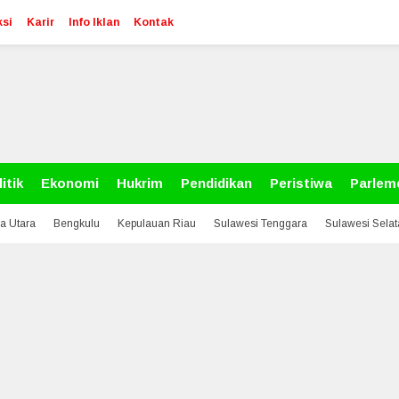
si
Karir
Info Iklan
Kontak
itik
Ekonomi
Hukrim
Pendidikan
Peristiwa
Parlem
a Utara
Bengkulu
Kepulauan Riau
Sulawesi Tenggara
Sulawesi Sela