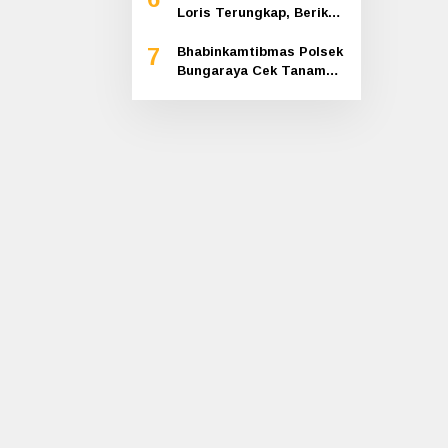
Loris Terungkap, Berikut
Kesimpulan Polres Siak
7
Bhabinkamtibmas Polsek
Bungaraya Cek Tanaman
Jagung Program
Pekarangan Pangan
Bergizi di Dusun
Temutun