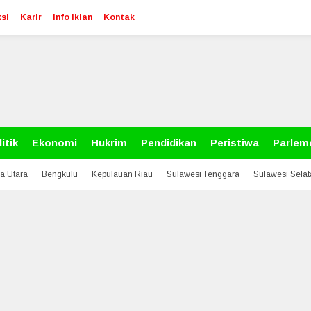
si
Karir
Info Iklan
Kontak
itik
Ekonomi
Hukrim
Pendidikan
Peristiwa
Parlem
a Utara
Bengkulu
Kepulauan Riau
Sulawesi Tenggara
Sulawesi Sela