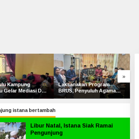
»
ulu Kampung
Laksanakan Program
D
ru Gelar Mediasi Dua
BRUS, Penyuluh Agama
S
Srimersing, Satu
Islam Sungai Apit Gandeng
P
ak Hadir
SMAN 1
jung istana bertambah
Libur Natal, Istana Siak Ramai
Pengunjung