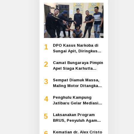
1
DPO Kasus Narkoba di
Sungai Apit, Diringkus
Polisi Dibalik Kelambu
2
Camat Bungaraya Pimpin
Apel Siaga Karhutla
2026, Sinergi TNI-Polri,
3
Perusahaan dan
Sempat Diamuk Massa,
Masyarakat Dikuatkan
Maling Motor Ditangkap
di Jalan Lintas Siak-
4
Pakning
Penghulu Kampung
Jatibaru Gelar Mediasi
Dua Warga Srimersing,
5
Satu Pihak Tak Hadir
Laksanakan Program
BRUS, Penyuluh Agama
Islam Sungai Apit
6
Gandeng SMAN 1
Kematian dr. Alex Cristo