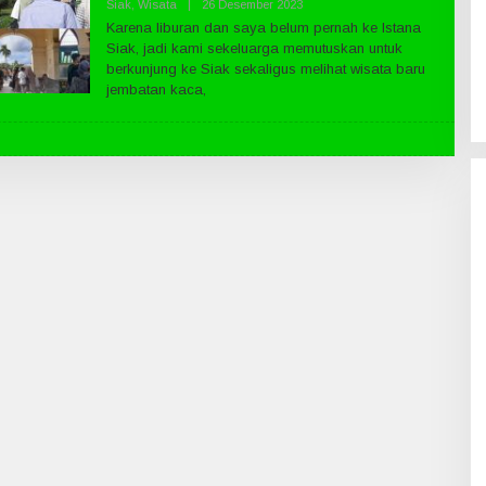
Siak
,
Wisata
|
26 Desember 2023
O
L
Karena liburan dan saya belum pernah ke Istana
E
Siak, jadi kami sekeluarga memutuskan untuk
H
P
berkunjung ke Siak sekaligus melihat wisata baru
U
jembatan kaca,
B
L
I
K
N
E
W
S
.
C
O
M