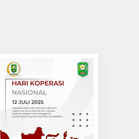
PO Kasus Narkoba di
Camat Bungaraya Pimpin
ungai Apit, Diringkus
Apel Siaga Karhutla 2026,
olisi Dibalik Kelambu
Sinergi TNI-Polri,
Perusahaan dan
Masyarakat Dikuatkan