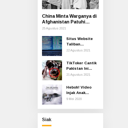
China Minta Warganya di
Afghanistan Patuhi
Aturan Taliban Termasuk
25 Agustus 2021
Cara Berpakaian
Situs Website
Taliban
Dilaporkan
22 Agustus 2021
Hilang di
Internet
TikToker Cantik
Pakistan Ini
Diserang
21 Agustus 2021
Ratusan Pria
Secara Seksual
Heboh! Video
saat Syuting
Injak Anak
Kucing sampai
9 Mei 2020
Mati, Polisi Buru
Pelaku
Siak