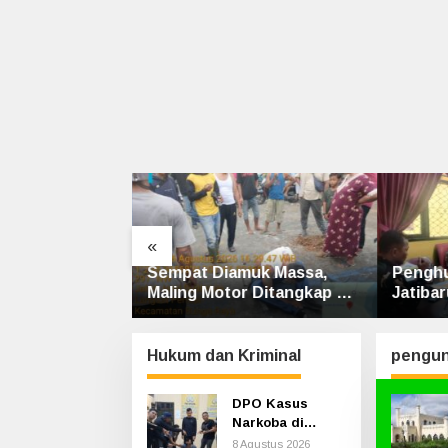
«
araya Pimpin
Sempat Diamuk Massa,
Pengh
arhutla 2026,
Maling Motor Ditangkap di
Jatiba
olri,
Jalan Lintas Siak-Pakning
Warga 
 dan
Pihak T
Dikuatkan
Hukum dan Kriminal
pengun
DPO Kasus
Narkoba di
Sungai Apit,
8 Agustus 2026