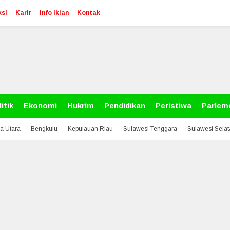
si
Karir
Info Iklan
Kontak
itik
Ekonomi
Hukrim
Pendidikan
Peristiwa
Parlem
a Utara
Bengkulu
Kepulauan Riau
Sulawesi Tenggara
Sulawesi Sela