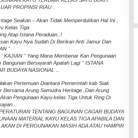
 GUNKAN KAYU TERBAIK KELAS SATU BUKIT
UAR PROPINSI RIAU .
itage Seakan – Akan Tidak Memperdulikan Hal Ini ,
u Kelas Tiga
ng Atap Istana Peraduan..!
asan Kayu Nya Sudah Di Berikan Anti Jamur Dan
AN ”
, ‘ KAJIAN ” Yang Mana Membenar Kan Pengunaan
i Bangunan Bersejarah Apatah Lagi ” ISTANA
 BUDAYA NASIONAL ..
dakan Pertemuan Diantara Pemerintah kab Siak
 Bersama Arung Samudra Heritage ,Dan Arung
 Akan Pengunaan Kayu kelas Tiga Untuk Ring Di
ajian ..
 PERATURAN TENTANG BAGUNAN CAGAR BUDAYA
AAN MATERIAL KAYU KELAS TIGA APABILA DAN
G AKAN DI PERGUNAKAN MASIH ADA ATAU HAMPIR