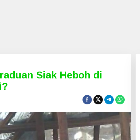
eraduan Siak Heboh di
i?