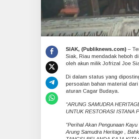
s
o
s
,
A
d
a
a
SIAK, (Publiknews.com)
– Ter
p
a
Siak, Riau mendadak heboh di
i
oleh akun milik Jofrizal Joe Si
n
i
Di dalam status yang dipostin
?
persoalan bahan material dari
aturan Cagar Budaya.
“ARUNG SAMUDRA HERITAG
UNTUK RESTORASI ISTANA P
“Perihal Akan Pengunaan Kayu I
Arung Samudra Heritage , Bah