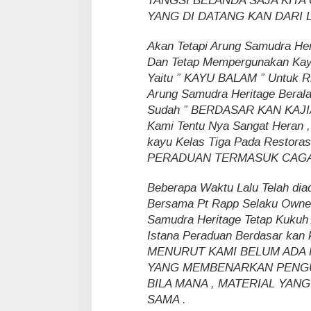
TANGSI BELANDA SAJA KITA
YANG DI DATANG KAN DARI L
Akan Tetapi Arung Samudra Her
Dan Tetap Mempergunakan Kay
Yaitu ” KAYU BALAM ” Untuk Ri
Arung Samudra Heritage Beral
Sudah ” BERDASAR KAN KAJI
Kami Tentu Nya Sangat Heran 
kayu Kelas Tiga Pada Restoras
PERADUAN TERMASUK CAGAR
Beberapa Waktu Lalu Telah dia
Bersama Pt Rapp Selaku Owner
Samudra Heritage Tetap Kukuh
Istana Peraduan Berdasar kan k
MENURUT KAMI BELUM ADA
YANG MEMBENARKAN PENGUN
BILA MANA , MATERIAL YAN
SAMA .