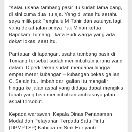
g
“Kalau usaha tambang pasir itu sudah lama bang,
g
di sini cuma dua itu aja. Yang di atas itu setahu
a
saya milik pak Penghulu M Tahir dan satunya lagi
l
yang dekat jalan punya Pak Minan ketua
i
P
Bapekam Tumang,” kata Budi warga yang ada
a
dekat lokasi saat itu.
s
i
Pantauan di lapangan, usaha tambang pasir di
r
Tumang tersebut sudah menimbulkan jurang yang
H
i
dalam. Diperkirakan sudah mencapai hingga
n
empat meter kubangan – kubangan bekas galian
g
C. Selain itu, limbah dari galian itu mengalir
g
hingga ke jalan aspal yang diduga dapat mengikis
a
tanah yang bisa menimbulkan amblasnya jalan
B
e
aspal tersebut.
r
t
Kepada wartawan, Kepala Dinas Penanaman
a
Modal dan Pelayanan Terpadu Satu Pintu
h
(DPMPTSP) Kabupaten Siak Heriyanto
u