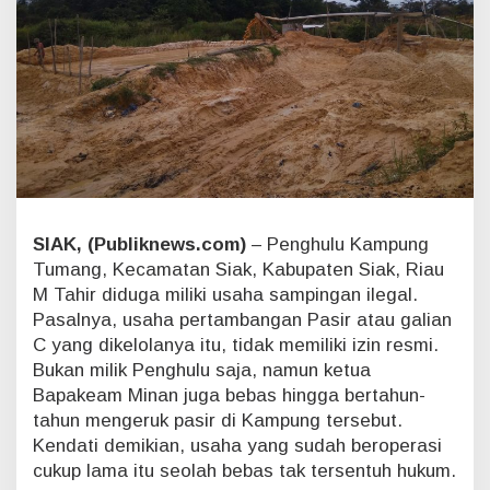
m
,
P
e
n
g
h
u
l
u
T
u
SIAK, (Publiknews.com)
– Penghulu Kampung
m
Tumang, Kecamatan Siak, Kabupaten Siak, Riau
a
M Tahir diduga miliki usaha sampingan ilegal.
n
Pasalnya, usaha pertambangan Pasir atau galian
g
C yang dikelolanya itu, tidak memiliki izin resmi.
B
e
Bukan milik Penghulu saja, namun ketua
b
Bapakeam Minan juga bebas hingga bertahun-
a
tahun mengeruk pasir di Kampung tersebut.
s
Kendati demikian, usaha yang sudah beroperasi
M
e
cukup lama itu seolah bebas tak tersentuh hukum.
n