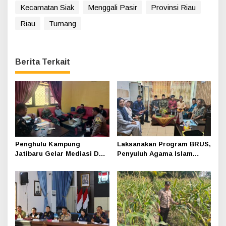
Kecamatan Siak
Menggali Pasir
Provinsi Riau
Riau
Tumang
Berita Terkait
Penghulu Kampung
Laksanakan Program BRUS,
Jatibaru Gelar Mediasi Dua
Penyuluh Agama Islam
Warga Srimersing, Satu
Sungai Apit Gandeng SMAN
Pihak Tak Hadir
1