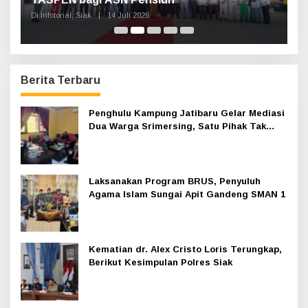
Kesultanan
Di Infotorial, Siak
|
12 Juli 2026
Berita Terbaru
Penghulu Kampung Jatibaru Gelar Mediasi
Dua Warga Srimersing, Satu Pihak Tak
Hadir
Laksanakan Program BRUS, Penyuluh
Agama Islam Sungai Apit Gandeng SMAN 1
Kematian dr. Alex Cristo Loris Terungkap,
Berikut Kesimpulan Polres Siak