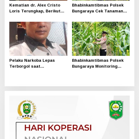
Kematian dr. Alex Cristo
Bhabinkamtibmas Polsek
Loris Terungkap, Berikut
Bungaraya Cek Tanaman
Kesimpulan Polres Siak
Jagung Program
Pekarangan Pangan Bergizi
di Dusun Temutun
Pelaku Narkoba Lepas
Bhabinkamtibmas Polsek
Terborgol saat
Bungaraya Monitoring
Pengembangan di Sungai
Tanaman Jagung Manis
Apit, Ketua LAN Siak: Kita
Program Pekarangan
Serahkan Sepenuhnya ke
Pangan Bergizi
Kasi Propam