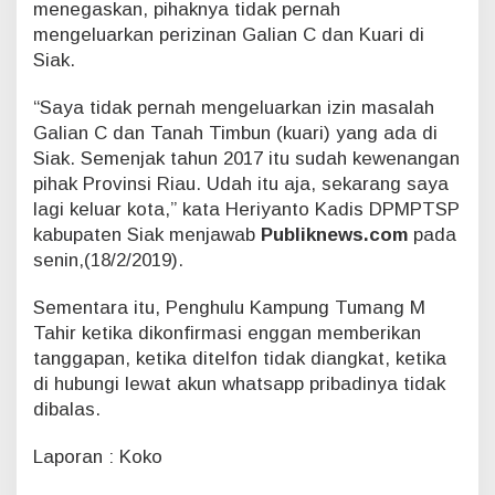
menegaskan, pihaknya tidak pernah
n
-
mengeluarkan perizinan Galian C dan Kuari di
t
Siak.
a
h
“Saya tidak pernah mengeluarkan izin masalah
u
Galian C dan Tanah Timbun (kuari) yang ada di
n
Siak. Semenjak tahun 2017 itu sudah kewenangan
pihak Provinsi Riau. Udah itu aja, sekarang saya
lagi keluar kota,” kata Heriyanto Kadis DPMPTSP
kabupaten Siak menjawab
Publiknews.com
pada
senin,(18/2/2019).
Sementara itu, Penghulu Kampung Tumang M
Tahir ketika dikonfirmasi enggan memberikan
tanggapan, ketika ditelfon tidak diangkat, ketika
di hubungi lewat akun whatsapp pribadinya tidak
dibalas.
Laporan : Koko