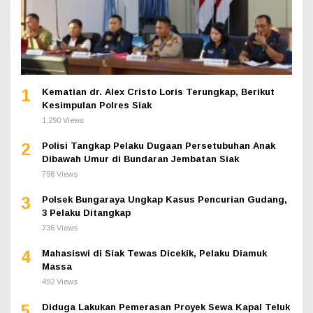
1
Kematian dr. Alex Cristo Loris Terungkap, Berikut
Kesimpulan Polres Siak
1,290 Views
2
Polisi Tangkap Pelaku Dugaan Persetubuhan Anak
Dibawah Umur di Bundaran Jembatan Siak
798 Views
3
Polsek Bungaraya Ungkap Kasus Pencurian Gudang,
3 Pelaku Ditangkap
736 Views
4
Mahasiswi di Siak Tewas Dicekik, Pelaku Diamuk
Massa
492 Views
5
Diduga Lakukan Pemerasan Proyek Sewa Kapal Teluk