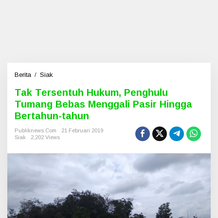
Berita
/
Siak
T
a
Tak Tersentuh Hukum, Penghulu
k
Tumang Bebas Menggali Pasir Hingga
T
e
Bertahun-tahun
r
s
Publiknews.com
21 Februari 2019
Siak
2,202 Views
e
n
t
u
h
H
u
k
u