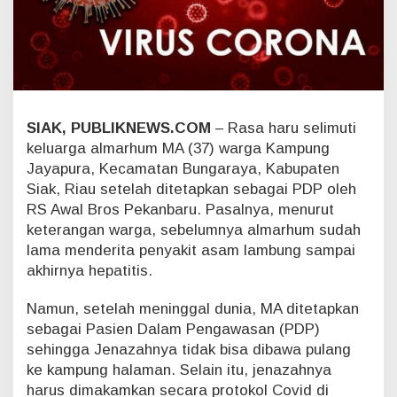
i
t
H
e
p
a
t
SIAK, PUBLIKNEWS.COM
– Rasa haru selimuti
i
t
keluarga almarhum MA (37) warga Kampung
i
Jayapura, Kecamatan Bungaraya, Kabupaten
s
Siak, Riau setelah ditetapkan sebagai PDP oleh
,
RS Awal Bros Pekanbaru. Pasalnya, menurut
W
a
keterangan warga, sebelumnya almarhum sudah
r
lama menderita penyakit asam lambung sampai
g
akhirnya hepatitis.
a
B
Namun, setelah meninggal dunia, MA ditetapkan
u
sebagai Pasien Dalam Pengawasan (PDP)
n
g
sehingga Jenazahnya tidak bisa dibawa pulang
a
ke kampung halaman. Selain itu, jenazahnya
r
harus dimakamkan secara protokol Covid di
a