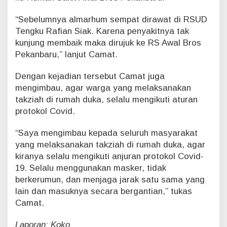
o
t
“Sebelumnya almarhum sempat dirawat di RSUD
o
Tengku Rafian Siak. Karena penyakitnya tak
k
kunjung membaik maka dirujuk ke RS Awal Bros
o
l
Pekanbaru,” lanjut Camat.
C
o
Dengan kejadian tersebut Camat juga
v
mengimbau, agar warga yang melaksanakan
i
takziah di rumah duka, selalu mengikuti aturan
d
-
protokol Covid.
1
9
“Saya mengimbau kepada seluruh masyarakat
d
yang melaksanakan takziah di rumah duka, agar
i
kiranya selalu mengikuti anjuran protokol Covid-
P
19. Selalu menggunakan masker, tidak
e
k
berkerumun, dan menjaga jarak satu sama yang
a
lain dan masuknya secara bergantian,” tukas
n
Camat.
b
a
Laporan: Koko
r