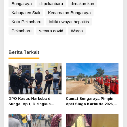
Bungaraya
di pekanbaru
dimakamkan
Kabupaten Siak
Kecamatan Bungaraya
Kota Pekanbaru
Miliki riwayat hepatitis
Pekanbaru
secara covid
Warga
Berita Terkait
DPO Kasus Narkoba di
Camat Bungaraya Pimpin
Sungai Apit, Diringkus
Apel Siaga Karhutla 2026,
Polisi Dibalik Kelambu
Sinergi TNI-Polri,
Perusahaan dan
Masyarakat Dikuatkan