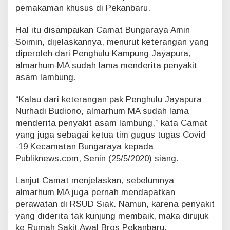
pemakaman khusus di Pekanbaru.
y
a
I
Hal itu disampaikan Camat Bungaraya Amin
n
Soimin, dijelaskannya, menurut keterangan yang
i
diperoleh dari Penghulu Kampung Jayapura,
D
almarhum MA sudah lama menderita penyakit
i
asam lambung.
m
a
k
“Kalau dari keterangan pak Penghulu Jayapura
a
Nurhadi Budiono, almarhum MA sudah lama
m
menderita penyakit asam lambung,” kata Camat
k
yang juga sebagai ketua tim gugus tugas Covid
a
-19 Kecamatan Bungaraya kepada
n
S
Publiknews.com, Senin (25/5/2020) siang.
e
c
Lanjut Camat menjelaskan, sebelumnya
a
almarhum MA juga pernah mendapatkan
r
perawatan di RSUD Siak. Namun, karena penyakit
a
P
yang diderita tak kunjung membaik, maka dirujuk
r
ke Rumah Sakit Awal Bros Pekanbaru.