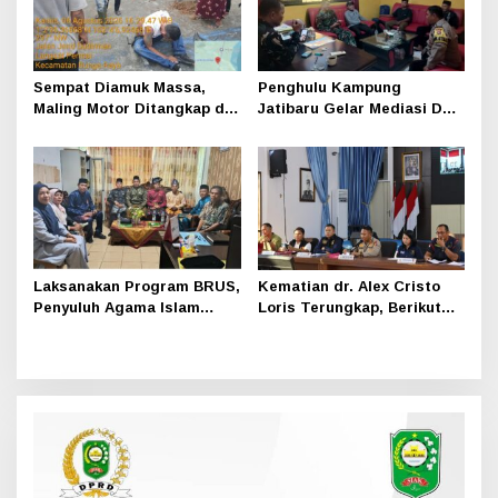
Sempat Diamuk Massa,
Penghulu Kampung
Maling Motor Ditangkap di
Jatibaru Gelar Mediasi Dua
Jalan Lintas Siak-Pakning
Warga Srimersing, Satu
Pihak Tak Hadir
Laksanakan Program BRUS,
Kematian dr. Alex Cristo
Penyuluh Agama Islam
Loris Terungkap, Berikut
Sungai Apit Gandeng SMAN
Kesimpulan Polres Siak
1