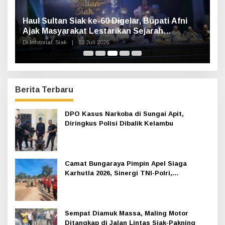
Haul Sultan Siak ke-60 Digelar, Bupati Afni
P
Ajak Masyarakat Lestarikan Sejarah
G
Kesultanan
Di Infotorial, Siak
|
12 Juli 2026
Di 
Berita Terbaru
DPO Kasus Narkoba di Sungai Apit,
Diringkus Polisi Dibalik Kelambu
Camat Bungaraya Pimpin Apel Siaga
Karhutla 2026, Sinergi TNI-Polri,
Perusahaan dan Masyarakat Dikuatkan
Sempat Diamuk Massa, Maling Motor
Ditangkap di Jalan Lintas Siak-Pakning