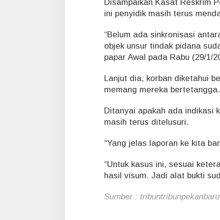
Disampaikan Kasat Reskrim P
ini penyidik masih terus mend
“Belum ada sinkronisasi anta
objek unsur tindak pidana sud
papar Awal pada Rabu (29/1/2
Lanjut dia, korban diketahui 
memang mereka bertetangga.
Ditanyai apakah ada indikasi 
masih terus ditelusuri.
“Yang jelas laporan ke kita ba
“Untuk kasus ini, sesuai keter
hasil visum. Jadi alat bukti s
Sumber : tribuntribunpekanbar