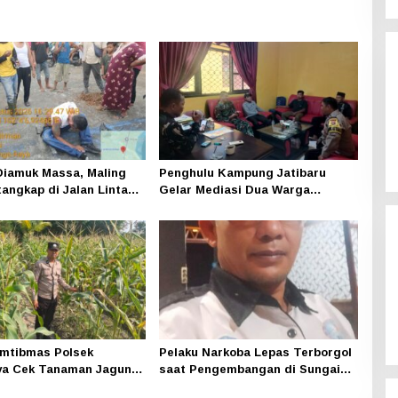
iamuk Massa, Maling
Penghulu Kampung Jatibaru
tangkap di Jalan Lintas
Gelar Mediasi Dua Warga
ning
Srimersing, Satu Pihak Tak Hadir
mtibmas Polsek
Pelaku Narkoba Lepas Terborgol
ya Cek Tanaman Jagung
saat Pengembangan di Sungai
 Pekarangan Pangan
Apit, Ketua LAN Siak: Kita