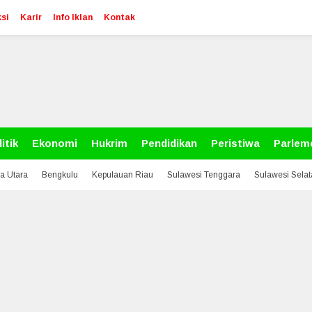
si
Karir
Info Iklan
Kontak
itik
Ekonomi
Hukrim
Pendidikan
Peristiwa
Parlem
a Utara
Bengkulu
Kepulauan Riau
Sulawesi Tenggara
Sulawesi Sela