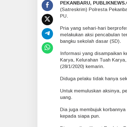
r
PEKANBARU, PUBLIKNEWS.
,
(Satreskrim) Polresta Pekanb
T
PU.
e
r
Pria yang sehari-hari berprofe
n
y
melakukan aksi pencabulan t
a
bangku sekolah dasar (SD).
t
a
Informasi yang disampaikan ke
S
Karya, Kelurahan Tuah Karya
u
(28/1/2020) kemarin.
d
a
h
Diduga pelaku tidak hanya sek
S
e
Untuk memuluskan aksinya, pe
r
uang.
i
n
Dia juga membujuk korbannya 
g
kepada siapa pun.