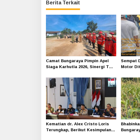
Berita Terkait
Camat Bungaraya Pimpin Apel
Sempat D
Siaga Karhutla 2026, Sinergi TNI-
Motor Di
Polri, Perusahaan dan
Siak-Pak
Masyarakat Dikuatkan
Kematian dr. Alex Cristo Loris
Bhabinka
Terungkap, Berikut Kesimpulan
Bungara
Polres Siak
Program