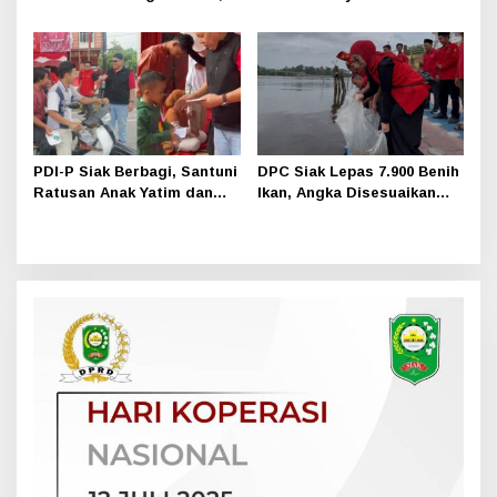
Warga Kampung Penyengat
Bocah di Jatibaru Siak
Berduka
PDI-P Siak Berbagi, Santuni
DPC Siak Lepas 7.900 Benih
Ratusan Anak Yatim dan
Ikan, Angka Disesuaikan
Buka Bersama
Usia Ketum PDI Perjuangan
Megawati ke-79