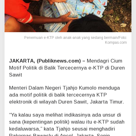
M
o
t
i
f
P
o
Penemuan e-KTP oleh anak-anak yang sedang bermain/Foto:
Kompas.com
l
i
t
JAKARTA, (Publiknews.com) –
Mendagri Cium
i
k
Motif Politik di Balik Tercecernya e-KTP di Duren
D
Sawit
i
b
Menteri Dalam Negeri Tjahjo Kumolo menduga
a
ada motif politik di balik tercecernya KTP
l
i
elektronik di wilayah Duren Sawit, Jakarta Timur.
k
R
“Ya kalau saya melihat indikasinya ada unsur di
i
sana (kepentingan politik) walau itu e-KTP sudah
b
kedaluwarsa,” kata Tjahjo seusai menghadiri
u
Rakornas Bawaslu di Ancol, Jakarta, Senin
a