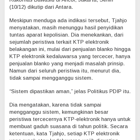
n
(10/12) dikutip dari Antara.
e
-
Meskipun menduga ada indikasi tersebut, Tjahjo
K
menyatakan, masih menunggu hasil penyidikan
T
tuntas aparat kepolisian. Dia menekankan, dari
P
y
sejumlah peristiwa terkait KTP elektronik
a
belakangan ini, mulai dari penjualan blanko hingga
n
KTP elektronik kedaluwarsa yang tercecer, hanya
g
penjualan blanko yang menjadi masalah prinsip.
D
Namun dari seluruh peristiwa itu, menurut dia,
i
t
tidak sampai mengganggu sistem.
e
m
“Sistem dipastikan aman,” jelas Politikus PDIP itu.
u
k
Dia mengatakan, karena tidak sampai
a
mengganggu sistem, kemungkinan besar
n
B
peristiwa tercecernya KTP-elektronik hanya untuk
e
membuat gaduh suasana di tahun politik. Secara
r
ketentuan, kata Tjahjo, setiap KTP elektronik
c