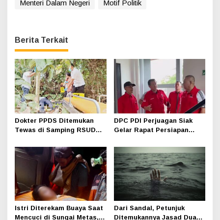
Menteri Dalam Negeri
Motif Politik
Berita Terkait
Dokter PPDS Ditemukan
DPC PDI Perjuagan Siak
Tewas di Samping RSUD
Gelar Rapat Persiapan
Siak, Polisi Selidiki
Musyawarah Anak Cabang
Penyebab Kematian
di Hotel Luxe
Istri Diterekam Buaya Saat
Dari Sandal, Petunjuk
Mencuci di Sungai Metas,
Ditemukannya Jasad Dua