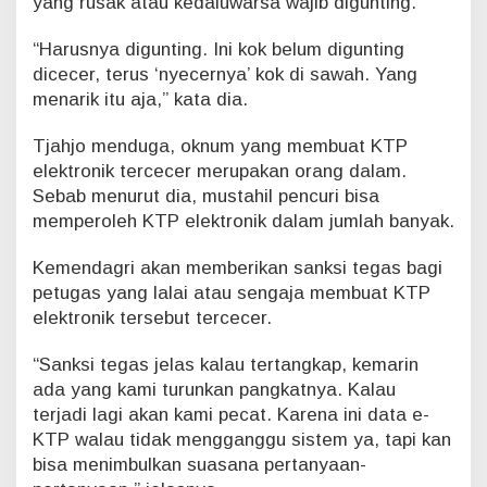
yang rusak atau kedaluwarsa wajib digunting.
e
c
“Harusnya digunting. Ini kok belum digunting
e
r
dicecer, terus ‘nyecernya’ kok di sawah. Yang
a
menarik itu aja,” kata dia.
n
d
Tjahjo menduga, oknum yang membuat KTP
i
elektronik tercecer merupakan orang dalam.
W
i
Sebab menurut dia, mustahil pencuri bisa
l
memperoleh KTP elektronik dalam jumlah banyak.
a
y
Kemendagri akan memberikan sanksi tegas bagi
a
petugas yang lalai atau sengaja membuat KTP
h
elektronik tersebut tercecer.
D
u
r
“Sanksi tegas jelas kalau tertangkap, kemarin
e
ada yang kami turunkan pangkatnya. Kalau
n
terjadi lagi akan kami pecat. Karena ini data e-
S
KTP walau tidak mengganggu sistem ya, tapi kan
a
w
bisa menimbulkan suasana pertanyaan-
i