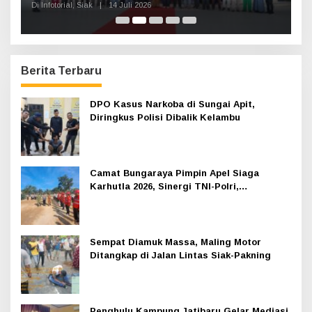
Kesultanan
Di Infotorial, Siak
|
12 Juli 2026
Di 
Berita Terbaru
DPO Kasus Narkoba di Sungai Apit,
Diringkus Polisi Dibalik Kelambu
Camat Bungaraya Pimpin Apel Siaga
Karhutla 2026, Sinergi TNI-Polri,
Perusahaan dan Masyarakat Dikuatkan
Sempat Diamuk Massa, Maling Motor
Ditangkap di Jalan Lintas Siak-Pakning
Penghulu Kampung Jatibaru Gelar Mediasi