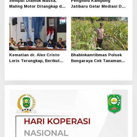
Sempat Diamuk Massa,
Penghulu Kampung
Maling Motor Ditangkap di
Jatibaru Gelar Mediasi Dua
Jalan Lintas Siak-Pakning
Warga Srimersing, Satu
Pihak Tak Hadir
Kematian dr. Alex Cristo
Bhabinkamtibmas Polsek
Loris Terungkap, Berikut
Bungaraya Cek Tanaman
Kesimpulan Polres Siak
Jagung Program
Pekarangan Pangan Bergizi
di Dusun Temutun