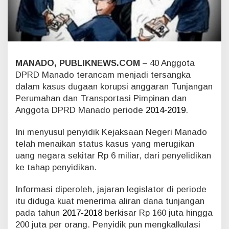
g
o
t
a
D
P
MANADO, PUBLIKNEWS.COM
– 40 Anggota
R
D
DPRD Manado terancam menjadi tersangka
M
dalam kasus dugaan korupsi anggaran Tunjangan
a
Perumahan dan Transportasi Pimpinan dan
n
Anggota DPRD Manado periode
2014-2019
.
a
d
o
Ini menyusul penyidik Kejaksaan Negeri Manado
T
telah menaikan status kasus yang merugikan
e
uang negara sekitar Rp 6 miliar, dari penyelidikan
r
ke tahap penyidikan.
i
n
Informasi diperoleh, jajaran legislator di periode
d
i
itu diduga kuat menerima aliran dana tunjangan
k
pada tahun
2017-2018
berkisar Rp 160 juta hingga
a
200 juta per orang. Penyidik pun mengkalkulasi
s