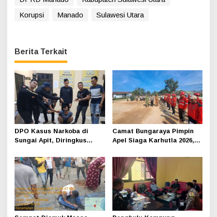
Korupsi
Manado
Sulawesi Utara
Berita Terkait
DPO Kasus Narkoba di
Camat Bungaraya Pimpin
Sungai Apit, Diringkus
Apel Siaga Karhutla 2026,
Polisi Dibalik Kelambu
Sinergi TNI-Polri,
Perusahaan dan
Masyarakat Dikuatkan