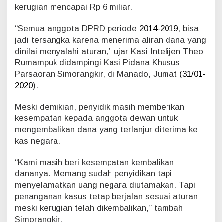
kerugian mencapai Rp 6 miliar.
i
T
e
“Semua anggota DPRD periode
2014-2019
, bisa
r
jadi tersangka karena menerima aliran dana yang
l
dinilai menyalahi aturan,” ujar Kasi Intelijen Theo
i
Rumampuk didampingi Kasi Pidana Khusus
b
Parsaoran Simorangkir, di Manado, Jumat
(31/01-
a
t
2020
).
K
o
Meski demikian, penyidik masih memberikan
r
kesempatan kepada anggota dewan untuk
u
mengembalikan dana yang terlanjur diterima ke
p
kas negara.
s
i
M
“Kami masih beri kesempatan kembalikan
a
dananya. Memang sudah penyidikan tapi
s
menyelamatkan uang negara diutamakan. Tapi
s
penanganan kasus tetap berjalan sesuai aturan
a
meski kerugian telah dikembalikan,” tambah
Simorangkir.