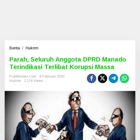
Berita
/
Hukrim
P
a
Parah, Seluruh Anggota DPRD Manado
r
Terindikasi Terlibat Korupsi Massa
a
h
Publiknews.com
8 Februari 2020
,
Hukrim
2,174 Views
S
e
l
u
r
u
h
A
n
g