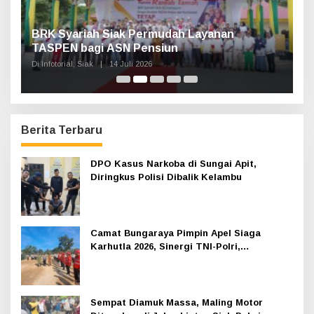
ayanan
Haul Sultan Siak ke-60 Digelar, Bupati 
Ajak Masyarakat Lestarikan Sejarah
Kesultanan
Di Infotorial, Siak
|
12 Juli 2026
Berita Terbaru
DPO Kasus Narkoba di Sungai Apit,
Diringkus Polisi Dibalik Kelambu
Camat Bungaraya Pimpin Apel Siaga
Karhutla 2026, Sinergi TNI-Polri,
Perusahaan dan Masyarakat Dikuatkan
Sempat Diamuk Massa, Maling Motor