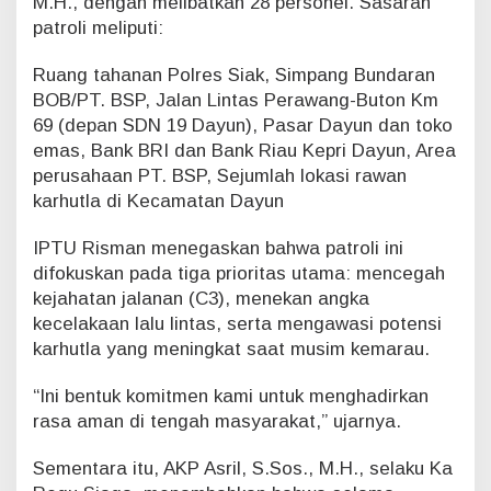
M.H., dengan melibatkan 28 personel. Sasaran
i
patroli meliputi:
n
a
Ruang tahanan Polres Siak, Simpang Bundaran
l
BOB/PT. BSP, Jalan Lintas Perawang-Buton Km
i
69 (depan SDN 19 Dayun), Pasar Dayun dan toko
t
a
emas, Bank BRI dan Bank Riau Kepri Dayun, Area
s
perusahaan PT. BSP, Sejumlah lokasi rawan
d
karhutla di Kecamatan Dayun
a
n
IPTU Risman menegaskan bahwa patroli ini
K
a
difokuskan pada tiga prioritas utama: mencegah
r
kejahatan jalanan (C3), menekan angka
h
kecelakaan lalu lintas, serta mengawasi potensi
u
karhutla yang meningkat saat musim kemarau.
t
l
“Ini bentuk komitmen kami untuk menghadirkan
a
rasa aman di tengah masyarakat,” ujarnya.
Sementara itu, AKP Asril, S.Sos., M.H., selaku Ka