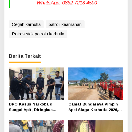
WhatsApp: 0852 7213 4500
Cegah karhutla
patroli keamanan
Polres siak patrolu karhutla
Berita Terkait
DPO Kasus Narkoba di
Camat Bungaraya Pimpin
Sungai Apit, Diringkus
Apel Siaga Karhutla 2026,
Polisi Dibalik Kelambu
Sinergi TNI-Polri,
Perusahaan dan
Masyarakat Dikuatkan