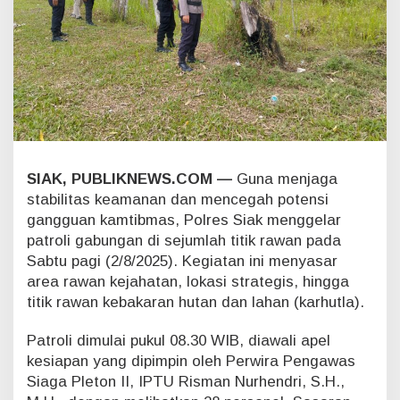
i
t
i
k
R
a
w
a
n
,
SIAK, PUBLIKNEWS.COM —
Guna menjaga
A
n
stabilitas keamanan dan mencegah potensi
t
gangguan kamtibmas, Polres Siak menggelar
i
patroli gabungan di sejumlah titik rawan pada
s
Sabtu pagi (2/8/2025). Kegiatan ini menyasar
i
area rawan kejahatan, lokasi strategis, hingga
p
a
titik rawan kebakaran hutan dan lahan (karhutla).
s
i
Patroli dimulai pukul 08.30 WIB, diawali apel
K
kesiapan yang dipimpin oleh Perwira Pengawas
r
Siaga Pleton II, IPTU Risman Nurhendri, S.H.,
i
m