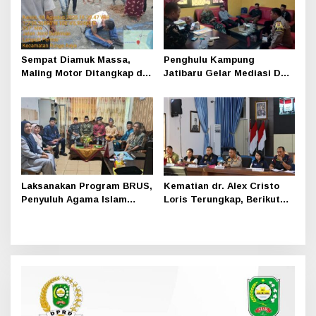
Sempat Diamuk Massa,
Penghulu Kampung
Maling Motor Ditangkap di
Jatibaru Gelar Mediasi Dua
Jalan Lintas Siak-Pakning
Warga Srimersing, Satu
Pihak Tak Hadir
Laksanakan Program BRUS,
Kematian dr. Alex Cristo
Penyuluh Agama Islam
Loris Terungkap, Berikut
Sungai Apit Gandeng SMAN
Kesimpulan Polres Siak
1