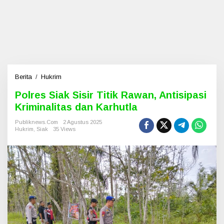
Berita
/
Hukrim
P
o
Polres Siak Sisir Titik Rawan, Antisipasi
l
Kriminalitas dan Karhutla
r
e
Publiknews.com
2 Agustus 2025
s
Hukrim
,
Siak
35 Views
S
i
a
k
S
i
s
i
r
T