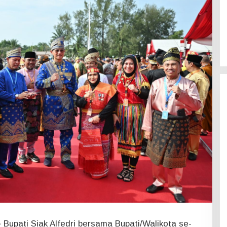
–
Bupati Siak Alfedri bersama Bupati/Walikota se-