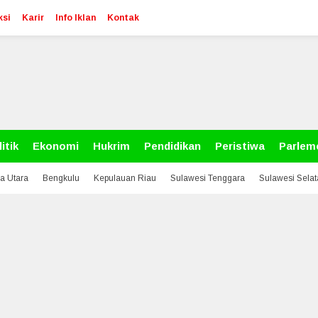
ksi
Karir
Info Iklan
Kontak
itik
Ekonomi
Hukrim
Pendidikan
Peristiwa
Parlem
a Utara
Bengkulu
Kepulauan Riau
Sulawesi Tenggara
Sulawesi Sela