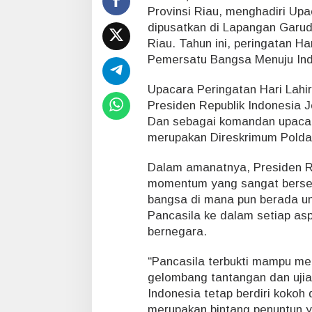
d
Provinsi Riau, menghadiri Upa
r
dipusatkan di Lapangan Garud
i
Riau. Tahun ini, peringatan Ha
H
a
Pemersatu Bangsa Menuju Ind
d
i
Upacara Peringatan Hari Lahir 
r
Presiden Republik Indonesia J
i
Dan sebagai komandan upacara
P
e
merupakan Direskrimum Polda
r
i
Dalam amanatnya, Presiden R
n
momentum yang sangat bersej
g
bangsa di mana pun berada un
a
Pancasila ke dalam setiap as
t
a
bernegara.
n
H
“Pancasila terbukti mampu m
a
gelombang tantangan dan ujia
r
Indonesia tetap berdiri kokoh
l
a
merupakan bintang penuntun 