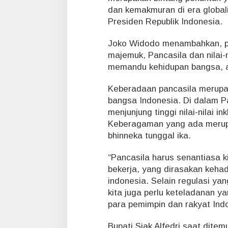
h
dan kemakmuran di era globalis
P
Presiden Republik Indonesia.
a
n
Joko Widodo menambahkan, pa
c
majemuk, Pancasila dan nilai-
a
s
memandu kehidupan bangsa, ag
i
l
Keberadaan pancasila merupa
a
bangsa Indonesia. Di dalam Pan
menjunjung tinggi nilai-nilai i
Keberagaman yang ada merupak
bhinneka tunggal ika.
“Pancasila harus senantiasa k
bekerja, yang dirasakan keha
indonesia. Selain regulasi ya
kita juga perlu keteladanan yan
para pemimpin dan rakyat Ind
Bupati Siak Alfedri saat ditem