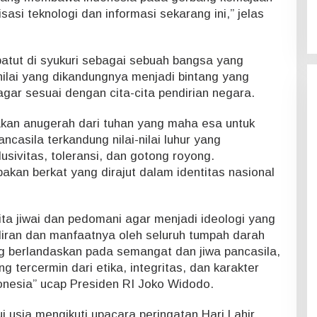
asi teknologi dan informasi sekarang ini,” jelas
tut di syukuri sebagai sebuah bangsa yang
nilai yang dikandungnya menjadi bintang yang
ar sesuai dengan cita-cita pendirian negara.
kan anugerah dari tuhan yang maha esa untuk
casila terkandung nilai-nilai luhur yang
nklusivitas, toleransi, dan gotong royong.
an berkat yang dirajut dalam identitas nasional
ita jiwai dan pedomani agar menjadi ideologi yang
diran dan manfaatnya oleh seluruh tumpah darah
ng berlandaskan pada semangat dan jiwa pancasila,
g tercermin dari etika, integritas, dan karakter
onesia” ucap Presiden RI Joko Widodo.
ui usia mengikuti upacara peringatan Hari Lahir