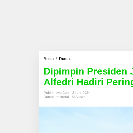
Berita
/
Dumai
D
i
Dipimpin Presiden 
p
i
Alfedri Hadiri Peri
m
p
i
Publiknews.com
2 Juni 2024
Dumai
,
Infotorial
56 Views
n
P
r
e
s
i
d