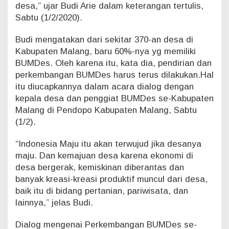
desa,” ujar Budi Arie dalam keterangan tertulis,
n
Sabtu (1/2/2020).
D
e
s
Budi mengatakan dari sekitar 370-an desa di
a
Kabupaten Malang, baru 60%-nya yg memiliki
BUMDes. Oleh karena itu, kata dia, pendirian dan
perkembangan BUMDes harus terus dilakukan.Hal
itu diucapkannya dalam acara dialog dengan
kepala desa dan penggiat BUMDes se-Kabupaten
Malang di Pendopo Kabupaten Malang, Sabtu
(1/2).
“Indonesia Maju itu akan terwujud jika desanya
maju. Dan kemajuan desa karena ekonomi di
desa bergerak, kemiskinan diberantas dan
banyak kreasi-kreasi produktif muncul dari desa,
baik itu di bidang pertanian, pariwisata, dan
lainnya,” jelas Budi.
Dialog mengenai Perkembangan BUMDes se-