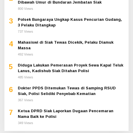
Dibawah Umur di Bundaran Jembatan Siak
800 Views
3
Polsek Bungaraya Ungkap Kasus Pencurian Gudang,
3 Pelaku Ditangkap
737 Views
4
Mahasiswi di Siak Tewas Dicekik, Pelaku Diamuk
Massa
492 Views
5
Diduga Lakukan Pemerasan Proyek Sewa Kapal Teluk
Lanus, Kadishub Siak Ditahan Polisi
485 Views
6
Dokter PPDS Ditemukan Tewas di Samping RSUD
Siak, Polisi Selidiki Penyebab Kematian
367 Views
7
Ketua DPRD Siak Laporkan Dugaan Pencemaran
Nama Baik ke Polisi
349 Views