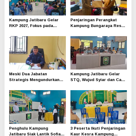
Kampung Jatibaru Gelar
Penjaringan Perangkat
RKP 2027, Fokus pada
Kampung Bungaraya Resmi
Infrastruktur dan
Dimulai
Ketahanan Pangan
Meski Dua Jabatan
Kampung Jatibaru Gelar
Strategis Mengundurkan
STQ, Wujud Syiar dan Cari
Diri, Aktivitas Kampung
Bibit Qari-Qariah
Bungaraya Tetap Berjalan
Normal
Penghulu Kampung
3 Peserta Ikuti Penjaringan
Jatibaru Siak Lantik Sofia
Kaur Kesra Kampung