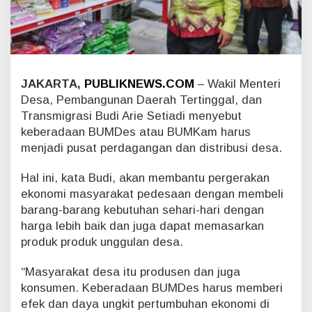
H
a
r
u
s
J
JAKARTA,
PUBLIKNEWS.COM
– Wakil Menteri
a
Desa, Pembangunan Daerah Tertinggal, dan
d
i
Transmigrasi Budi Arie Setiadi menyebut
P
keberadaan BUMDes atau BUMKam harus
u
menjadi pusat perdagangan dan distribusi desa.
s
a
Hal ini, kata Budi, akan membantu pergerakan
t
P
ekonomi masyarakat pedesaan dengan membeli
e
barang-barang kebutuhan sehari-hari dengan
r
harga lebih baik dan juga dapat memasarkan
d
produk produk unggulan desa.
a
g
“Masyarakat desa itu produsen dan juga
a
n
konsumen. Keberadaan BUMDes harus memberi
g
efek dan daya ungkit pertumbuhan ekonomi di
a