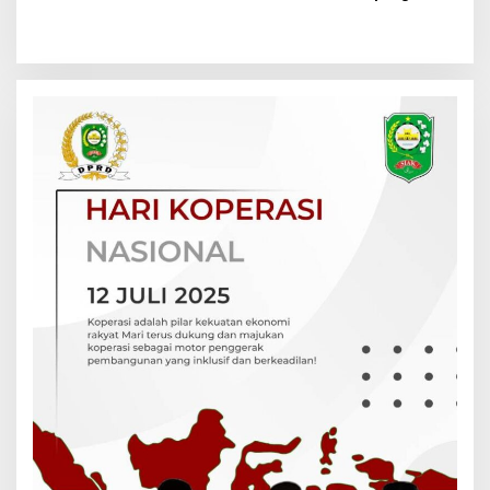
Marezqi, Ini Tugasnya
Jatibaru Siak, Sofia
Marezqi Peroleh Nilai
Tertinggi