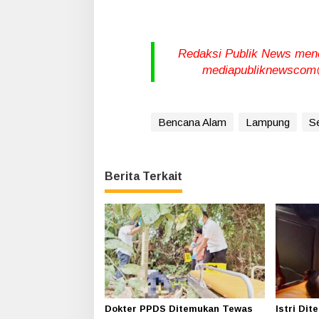
Redaksi Publik News meneri
mediapubliknewscom@
Bencana Alam
Lampung
S
Berita Terkait
Dokter PPDS Ditemukan Tewas
Istri Di