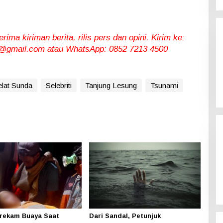
ma kiriman berita, rilis pers dan opini. Kirim ke:
gmail.com atau WhatsApp: 0852 7213 4500
elat Sunda
Selebriti
Tanjung Lesung
Tsunami
terekam Buaya Saat
Dari Sandal, Petunjuk