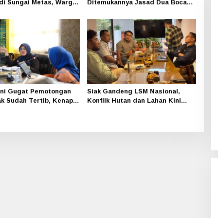
di Sungai Metas, Warga
Ditemukannya Jasad Dua Bocah
 Penyengat Berduka
di Jatibaru Siak
fni Gugat Pemotongan
Siak Gandeng LSM Nasional,
ak Sudah Tertib, Kenapa
Konflik Hutan dan Lahan Kini
pangkas
Ditangani Lebih Serius