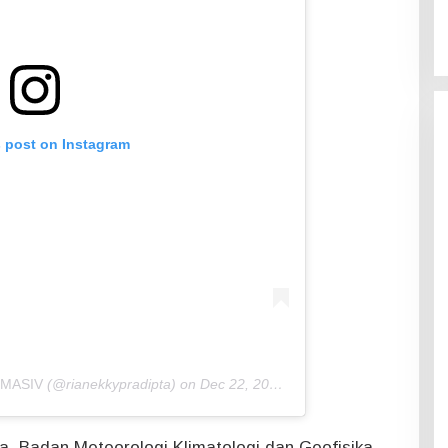
s post on Instagram
D’MASIV
(@rianekkypradipta) on
Dec 22, 2018 at 10:09am PST
a, Badan Meteorologi Klimatologi dan Geofisika