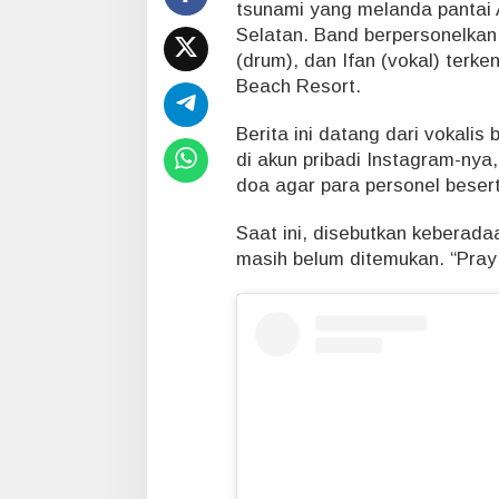
i
tsunami yang melanda pantai
,
Selatan. Band berpersonelkan B
s
(drum), dan Ifan (vokal) terk
a
Beach Resort.
a
t
Berita ini datang dari vokali
K
o
di akun pribadi Instagram-ny
n
doa agar para personel besert
s
e
Saat ini, disebutkan keberada
r
masih belum ditemukan. “Pray
d
i
T
a
n
j
u
n
g
L
e
s