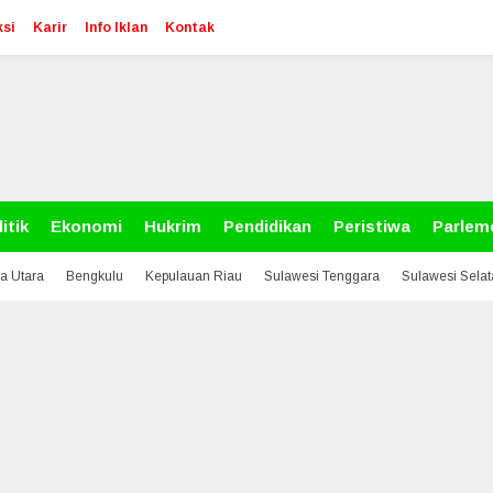
si
Karir
Info Iklan
Kontak
itik
Ekonomi
Hukrim
Pendidikan
Peristiwa
Parlem
a Utara
Bengkulu
Kepulauan Riau
Sulawesi Tenggara
Sulawesi Sela