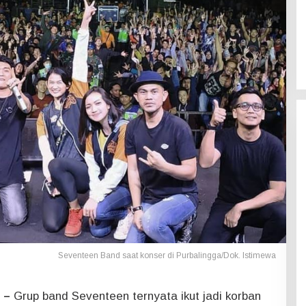
Seventeen Band saat konser di Purbalingga/Dok. Istimewa
 –
Grup band Seventeen ternyata ikut jadi korban