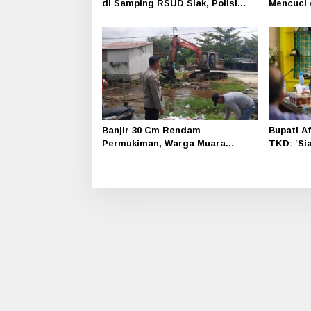
di Samping RSUD Siak, Polisi
Mencuci 
Selidiki Penyebab Kematian
Kampung
Banjir 30 Cm Rendam
Bupati A
Permukiman, Warga Muara
TKD: ‘Si
Kelantan Mengungsi
Tetap Di